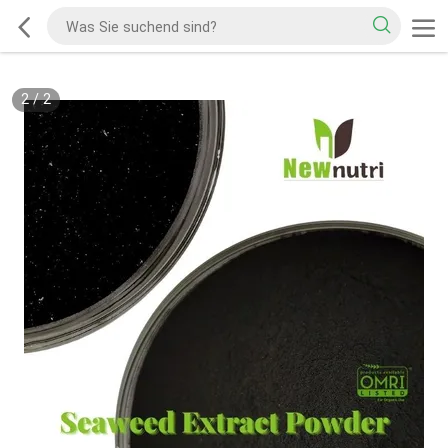
2
/
2