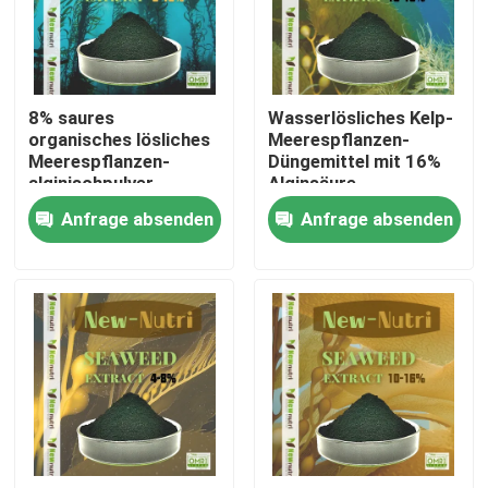
Produkte
8% saures
Wasserlösliches Kelp-
Saures organisches Humindüngemittel
organisches lösliches
Meerespflanzen-
Meerespflanzen-
Düngemittel mit 16%
alginischpulver
Alginsäure
Aminosäure-organisches Düngemittel
Anfrage absenden
Anfrage absenden
Stickstoff-organisches Düngemittel
Kalium-Humate-Düngemittel
Meerespflanzen-Auszug-Pulver-Düngemittel
Saures Pulver Fulvic