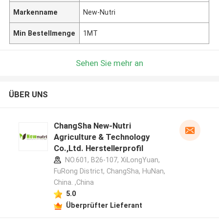
Markenname
New-Nutri
Min Bestellmenge
1MT
Sehen Sie mehr an
ÜBER UNS
ChangSha New-Nutri
Agriculture & Technology
Co.,Ltd. Herstellerprofil
NO.601, B26-107, XiLongYuan,
FuRong District, ChangSha, HuNan,
China. ,China
5.0
Überprüfter Lieferant