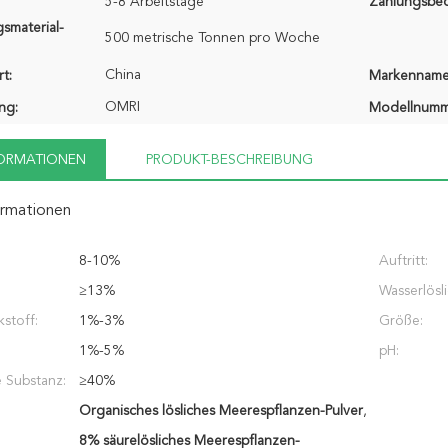
5-8 Arbeitstage
Zahlungsbe
smaterial-
500 metrische Tonnen pro Woche
China
t:
Markenname
OMRI
ung:
Modellnumm
FORMATIONEN
PRODUKT-BESCHREIBUNG
ormationen
8-10%
Auftritt:
≥13%
Wasserlösli
stoff:
1%-3%
Größe:
1%-5%
pH:
 Substanz:
≥40%
Organisches lösliches Meerespflanzen-Pulver
,
8% säurelösliches Meerespflanzen-