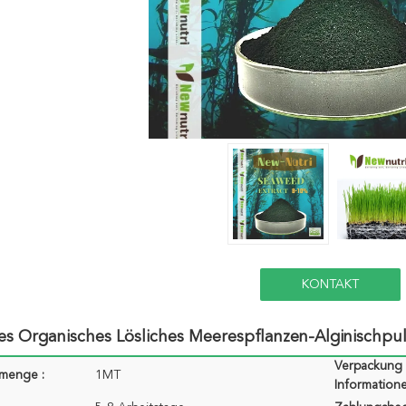
KONTAKT
s Organisches Lösliches Meerespflanzen-Alginischpu
Verpackung
lmenge :
1MT
Informatione