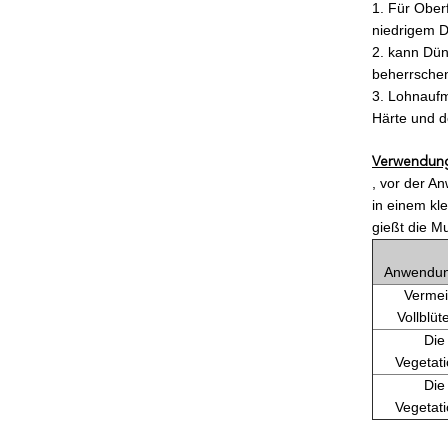
1.
Für Ober
niedrigem D
2. kann Dün
beherrschen
3. Lohnaufm
Härte und 
Verwendun
, vor der A
in einem kl
gießt die M
Anwendun
Verme
Vollblü
Die
Vegetat
Die
Vegetat