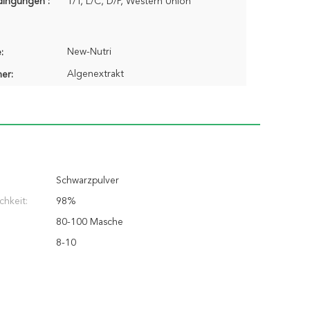
dingungen :
T/T, L/C, D/P, Western Union
New-Nutri
:
Algenextrakt
er:
Schwarzpulver
chkeit:
98%
80-100 Masche
8-10