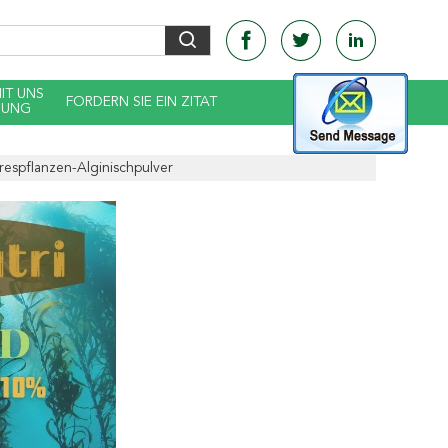
MIT UNS
FORDERN SIE EIN ZITAT
DUNG
espflanzen-Alginischpulver