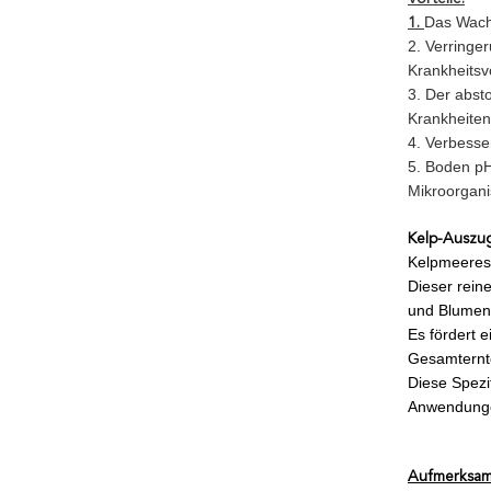
Das Wachs
1.
2. Verringer
Krankheitsv
3. Der abst
Krankheiten
4. Verbesse
5. Boden pH
Mikroorgani
Kelp-Auszu
Kelpmeeres
Dieser rein
und Blumeng
Es fördert 
Gesamternte
Diese Spezif
Anwendung
Aufmerksam