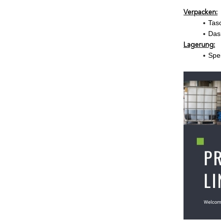
Verpacken:
Tas
Das 
Lagerung:
Spei