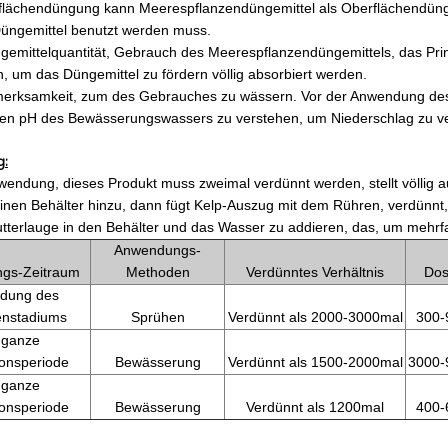
flächendüngung kann Meerespflanzendüngemittel als Oberflächendüngu
üngemittel benutzt werden muss.
gemittelquantität, Gebrauch des Meerespflanzendüngemittels, das Pr
, um das Düngemittel zu fördern völlig absorbiert werden.
erksamkeit, zum des Gebrauches zu wässern. Vor der Anwendung des w
den pH des Bewässerungswassers zu verstehen, um Niederschlag zu v
g:
nwendung, dieses Produkt muss zweimal verdünnt werden, stellt völlig 
einen Behälter hinzu, dann fügt Kelp-Auszug mit dem Rühren, verdünnt
utterlauge in den Behälter und das Wasser zu addieren, das, um mehrf
Anwendungs-
gs-Zeitraum
Methoden
Verdünntes Verhältnis
Dos
idung des
tenstadiums
Sprühen
Verdünnt als 2000-3000mal
300-
 ganze
ionsperiode
Bewässerung
Verdünnt als 1500-2000mal
3000-
 ganze
ionsperiode
Bewässerung
Verdünnt als 1200mal
400-