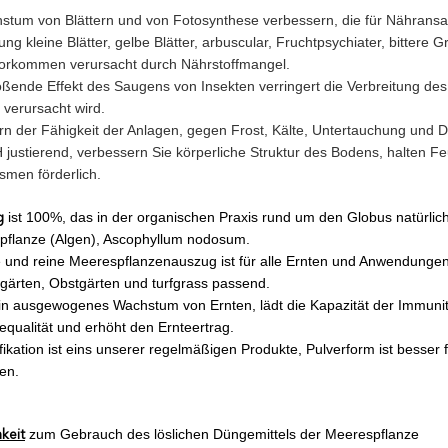
tum von Blättern und von Fotosynthese verbessern, die für Nähransam
ung kleine Blätter, gelbe Blätter, arbuscular, Fruchtpsychiater, bitter
orkommen verursacht durch Nährstoffmangel.
oßende Effekt des Saugens von Insekten verringert die Verbreitung des
 verursacht wird.
rn der Fähigkeit der Anlagen, gegen Frost, Kälte, Untertauchung und 
 justierend, verbessern Sie körperliche Struktur des Bodens, halten Fe
smen förderlich.
ist 100%, das in
der
organischen Praxis rund um den Globus natürlich u
g
pflanze (Algen), Ascophyllum nodosum.
e und reine Meerespflanzenauszug ist für alle Ernten und Anwendungen
ärten, Obstgärten und turfgrass passend.
ein ausgewogenes Wachstum von Ernten, lädt die Kapazität der Immunit
qualität und erhöht den Ernteertrag.
ikation ist eins unserer regelmäßigen Produkte, Pulverform ist besser 
en.
zum Gebrauch des löslichen Düngemittels der Meerespflanze
keit