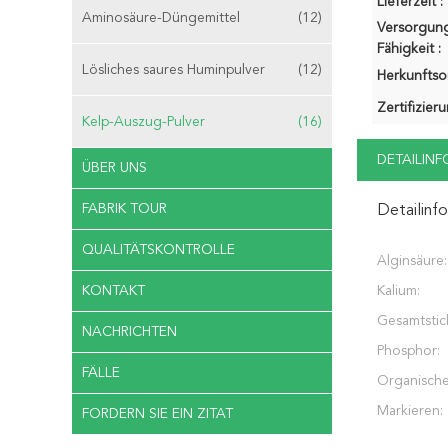
Lieferzeit :
Aminosäure-Düngemittel
(12)
Versorgung
Fähigkeit :
Lösliches saures Huminpulver
(12)
Herkunftsor
Zertifizier
Kelp-Auszug-Pulver
(16)
DETAILIN
ÜBER UNS
FABRIK TOUR
Detailinf
QUALITÄTSKONTROLLE
Alginsäure:
KONTAKT
Kalium:
Gesamtstick
NACHRICHTEN
Phosphor:
FÄLLE
Organische
Markieren:
FORDERN SIE EIN ZITAT