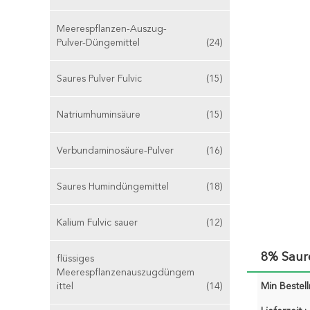
Meerespflanzen-Auszug-
Pulver-Düngemittel
(24)
Saures Pulver Fulvic
(15)
Natriumhuminsäure
(15)
Verbundaminosäure-Pulver
(16)
Saures Humindüngemittel
(18)
Kalium Fulvic sauer
(12)
8% Saure
flüssiges
Meerespflanzenauszugdüngem
ittel
(14)
Min Bestel