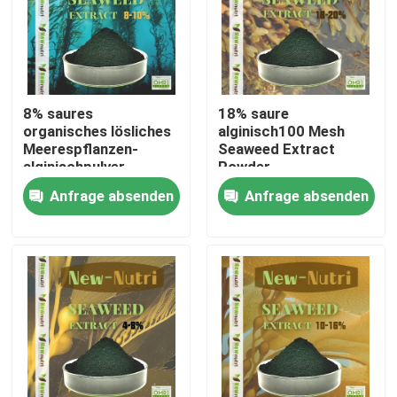
Produkte
Saures organisches Humindüngemittel
8% saures
18% saure
organisches lösliches
alginisch100 Mesh
Meerespflanzen-
Seaweed Extract
Aminosäure-organisches Düngemittel
alginischpulver
Powder
Anfrage absenden
Anfrage absenden
Stickstoff-organisches Düngemittel
Kalium-Humate-Düngemittel
Meerespflanzen-Auszug-Pulver-Düngemittel
Saures Pulver Fulvic