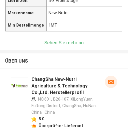
Lieferzeit
5-8 Arbeitstage
Markenname
New-Nutri
Min Bestellmenge
1MT
Sehen Sie mehr an
ÜBER UNS
ChangSha New-Nutri
Agriculture & Technology
Co.,Ltd. Herstellerprofil
NO.601, B26-107, XiLongYuan,
FuRong District, ChangSha, HuNan,
China. ,China
5.0
Überprüfter Lieferant