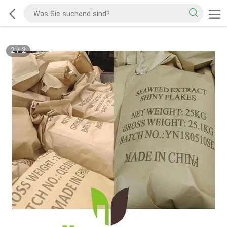
2
/
2