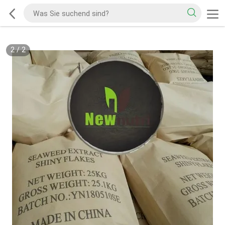
2
/
2