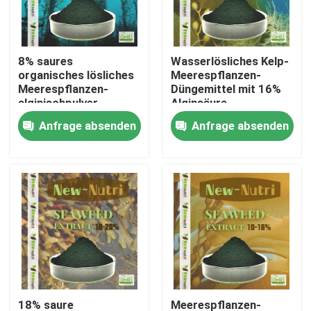
Produkte
8% saures
Wasserlösliches Kelp-
organisches lösliches
Meerespflanzen-
Saures organisches Humindüngemittel
Meerespflanzen-
Düngemittel mit 16%
alginischpulver
Alginsäure
Anfrage absenden
Anfrage absenden
Aminosäure-organisches Düngemittel
Stickstoff-organisches Düngemittel
Kalium-Humate-Düngemittel
Meerespflanzen-Auszug-Pulver-Düngemittel
Saures Pulver Fulvic
18% saure
Meerespflanzen-