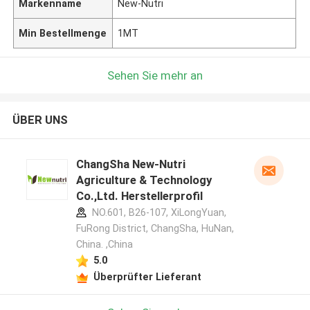
Markenname
New-Nutri
Min Bestellmenge
1MT
Sehen Sie mehr an
ÜBER UNS
ChangSha New-Nutri
Agriculture & Technology
Co.,Ltd. Herstellerprofil
NO.601, B26-107, XiLongYuan,
FuRong District, ChangSha, HuNan,
China. ,China
5.0
Überprüfter Lieferant