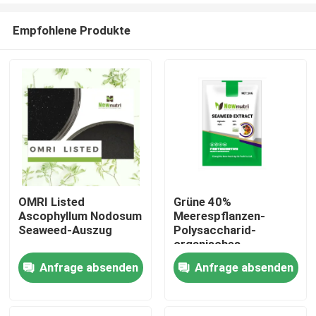
Empfohlene Produkte
OMRI Listed
Grüne 40%
Ascophyllum Nodosum
Meerespflanzen-
Nach Hause
Seaweed-Auszug
Polysaccharid-
organisches
Düngemittel
Anfrage absenden
Anfrage absenden
Über uns
Kontakte