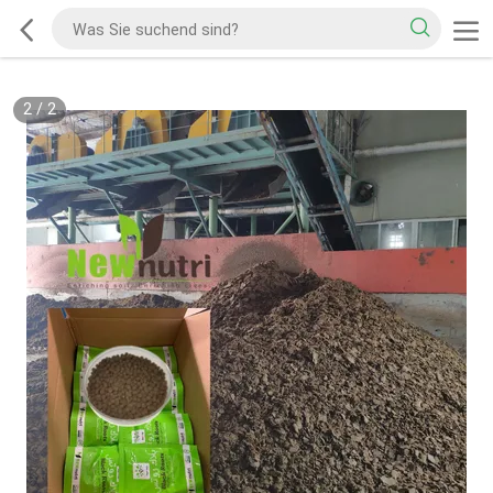
2
/
2