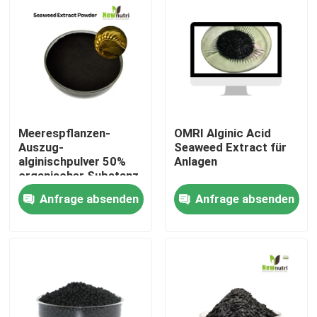
Produkte
Saures organisches Humindüngemittel
Aminosäure-organisches Düngemittel
Meerespflanzen-
OMRI Alginic Acid
Auszug-
Seaweed Extract für
alginischpulver 50%
Anlagen
Stickstoff-organisches Düngemittel
organischer Substanz
18% K2O 18% saures
Anfrage absenden
Anfrage absenden
Kalium-Humate-Düngemittel
Meerespflanzen-Auszug-Pulver-Düngemittel
Saures Pulver Fulvic