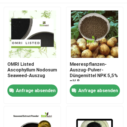
OMRI Listed
Meerespflanzen-
Ascophyllum Nodosum
Auszug-Pulver-
Seaweed-Auszug
Düngemittel NPK 5,5%
pH 8
Nach Hause
Anfrage absenden
Anfrage absenden
Über uns
Kontakte