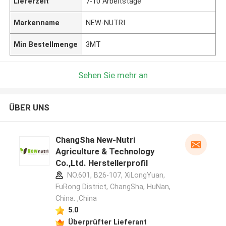
Lieferzeit
7-10 Arbeitstage
Markenname
NEW-NUTRI
Min Bestellmenge
3MT
Sehen Sie mehr an
ÜBER UNS
ChangSha New-Nutri
Agriculture & Technology
Co.,Ltd. Herstellerprofil
NO.601, B26-107, XiLongYuan,
FuRong District, ChangSha, HuNan,
China. ,China
5.0
Überprüfter Lieferant