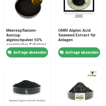
Produkte
Saures organisches Humindüngemittel
Meerespflanzen-
OMRI Alginic Acid
Auszug-
Seaweed Extract für
alginischpulver 50%
Anlagen
Aminosäure-organisches Düngemittel
organischer Substanz
18% K2O 18% saures
Anfrage absenden
Anfrage absenden
Stickstoff-organisches Düngemittel
Kalium-Humate-Düngemittel
Meerespflanzen-Auszug-Pulver-Düngemittel
Saures Pulver Fulvic