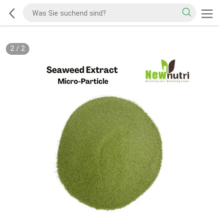
2
/
2