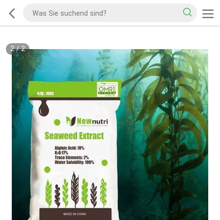
2
/
2