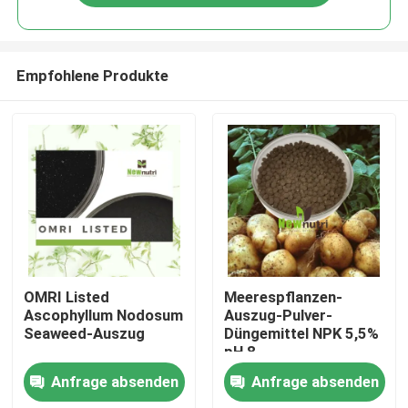
Empfohlene Produkte
Haus
OMRI Listed
Meerespflanzen-
Ascophyllum Nodosum
Auszug-Pulver-
Seaweed-Auszug
Düngemittel NPK 5,5%
Produkte
pH 8
Anfrage absenden
Anfrage absenden
Über uns