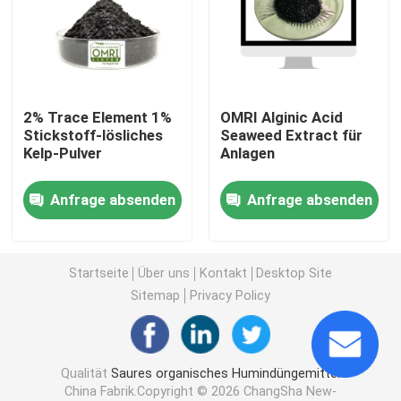
Kalium-Humate-Düngemittel
Meerespflanzen-Auszug-Pulver-Düngemittel
2% Trace Element 1%
OMRI Alginic Acid
Stickstoff-lösliches
Seaweed Extract für
Kelp-Pulver
Anlagen
Saures Pulver Fulvic
Anfrage absenden
Anfrage absenden
Natriumhuminsäure
Verbundaminosäure-Pulver
Startseite
Über uns
Kontakt
Desktop Site
Sitemap
Privacy Policy
Saures Humindüngemittel
Qualität
Saures organisches Humindüngemittel
Kalium Fulvic sauer
China Fabrik.Copyright © 2026 ChangSha New-