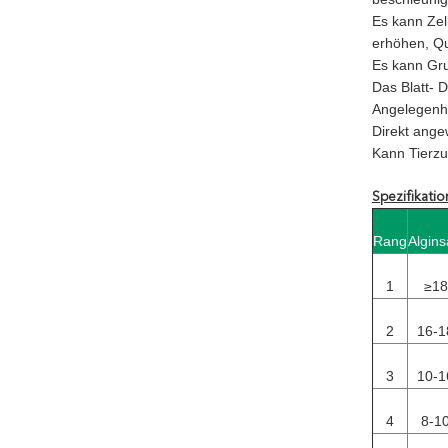
Es kann Zel
erhöhen, Qu
Es kann Gru
Das Blatt- 
Angelegenhe
Direkt ange
Kann Tierzu
Spezifikatio
Rang
Algin
1
≥1
2
16-
3
10-
4
8-1