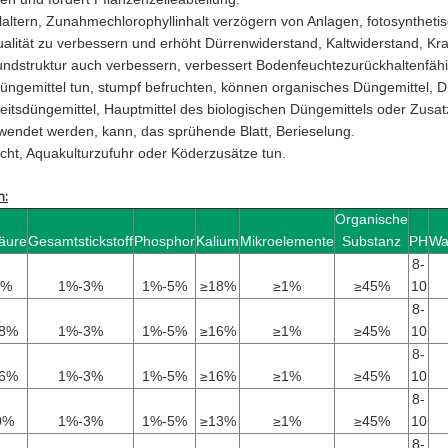
laltern, Zunahmechlorophyllinhalt verzögern von Anlagen, fotosynthetisc
alität zu verbessern und erhöht Dürrenwiderstand, Kaltwiderstand, Kr
ndstruktur auch verbessern, verbessert Bodenfeuchtezurückhaltenfähig
Düngemittel tun, stumpf befruchten, können organisches Düngemittel, D
itsdüngemittel, Hauptmittel des biologischen Düngemittels oder Zusat
wendet werden, kann, das sprühende Blatt, Berieselung.
cht, Aquakulturzufuhr oder Köderzusätze tun.
n:
Organische
säure
Gesamtstickstoff
Phosphor
Kalium
Mikroelemente
Substanz
PH
Wa
8-
8%
1%-3%
1%-5%
≥18%
≥1%
≥45%
10
8-
18%
1%-3%
1%-5%
≥16%
≥1%
≥45%
10
8-
16%
1%-3%
1%-5%
≥16%
≥1%
≥45%
10
8-
0%
1%-3%
1%-5%
≥13%
≥1%
≥45%
10
8-