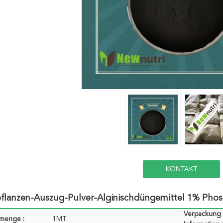
KONTAKT
flanzen-Auszug-Pulver-Alginischdüngemittel 1% Pho
Verpackung
lmenge :
1MT