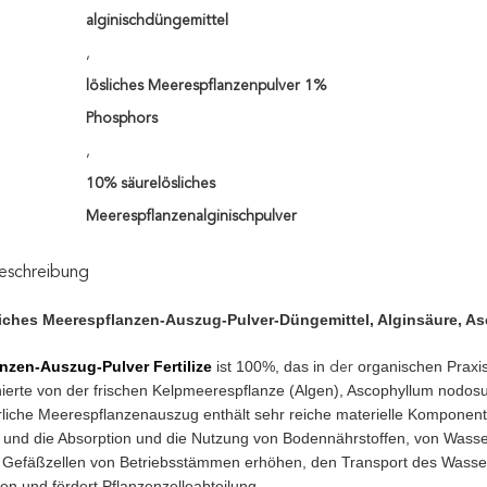
alginischdüngemittel
,
lösliches Meerespflanzenpulver 1%
Phosphors
,
10% säurelösliches
Meerespflanzenalginischpulver
eschreibung
iches Meerespflanzen-Auszug-Pulver-Düngemittel, Alginsäure, 
nzen-Auszug-Pulver Fertilize
ist 100%, das in
organischen Praxis
der
ahierte von der frischen Kelpmeerespflanze (Algen), Ascophyllum nodos
rliche Meerespflanzenauszug enthält sehr reiche materielle Komponent
n und die Absorption und die Nutzung von Bodennährstoffen, von Wasse
 Gefäßzellen von Betriebsstämmen erhöhen, den Transport des Wassers
en und fördert Pflanzenzelleabteilung.