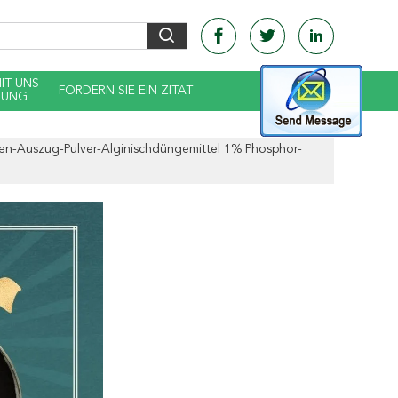
MIT UNS
FORDERN SIE EIN ZITAT
DUNG
en-Auszug-Pulver-Alginischdüngemittel 1% Phosphor-