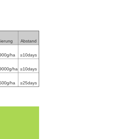
ierung
Abstand
900g/ha
≥10days
9000g/ha
≥10days
600g/ha
≥25days