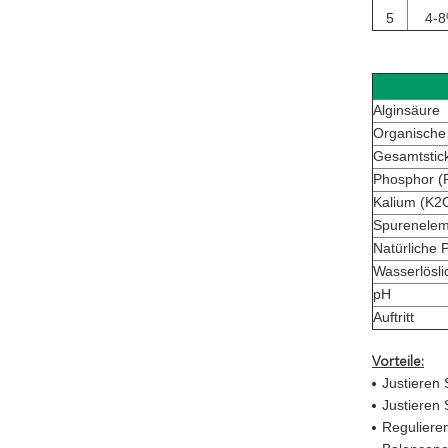
5
4-
Alginsäure
Organische
Gesamtstick
Phosphor (
Kalium (K2
Spurenelem
Natürliche
Wasserlösli
pH
Auftritt
Vorteile:
Justieren 
Justieren 
Reguliere