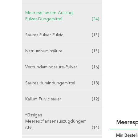
Meerespflanzen-Auszug-
Pulver-Düngemittel
(24)
Saures Pulver Fulvic
(15)
Natriumhuminsäure
(15)
Verbundaminosäure-Pulver
(16)
Saures Humindüngemittel
(18)
Kalium Fulvic sauer
(12)
flüssiges
Meerespflanzenauszugdüngem
Meeresp
ittel
(14)
Min Bestel