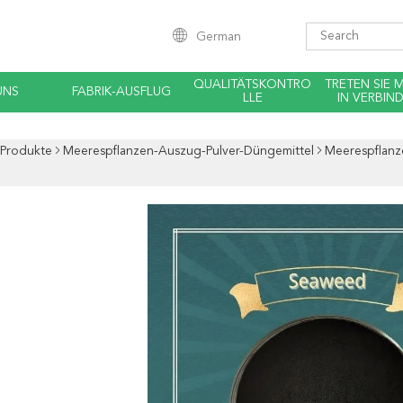
German
QUALITÄTSKONTRO
TRETEN SIE 
UNS
FABRIK-AUSFLUG
LLE
IN VERBIN
Produkte
Meerespflanzen-Auszug-Pulver-Düngemittel
Meerespflanz