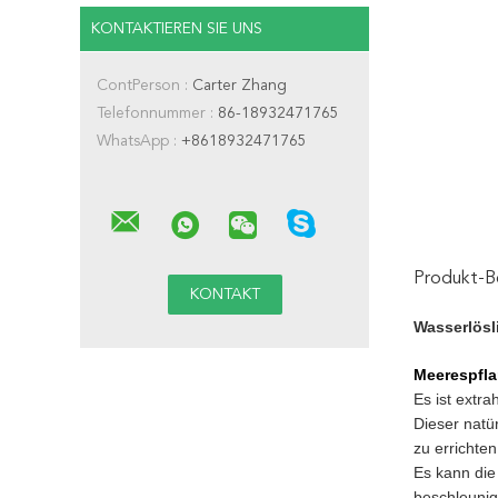
KONTAKTIEREN SIE UNS
ContPerson :
Carter Zhang
Telefonnummer :
86-18932471765
WhatsApp :
+8618932471765
Produkt-B
Wasserlösl
Meerespfla
Es ist extr
Dieser natü
zu errichte
Es kann die
beschleunig