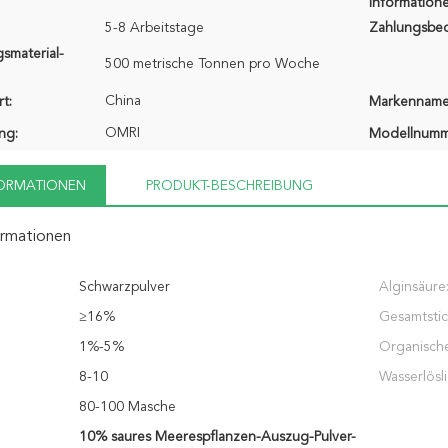
Informatione
5-8 Arbeitstage
Zahlungsbe
smaterial-
500 metrische Tonnen pro Woche
China
t:
Markenname
OMRI
ung:
Modellnumm
FORMATIONEN
PRODUKT-BESCHREIBUNG
ormationen
Schwarzpulver
Alginsäure
≥16%
Gesamtstic
1%-5%
Organische
8-10
Wasserlösli
80-100 Masche
10% saures Meerespflanzen-Auszug-Pulver-