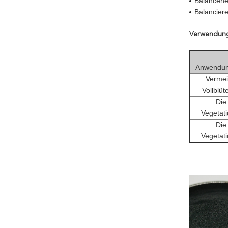
Balancene
Balanciere
Verwendun
Anwendun
Verme
Vollblü
Die
Vegetat
Die
Vegetat