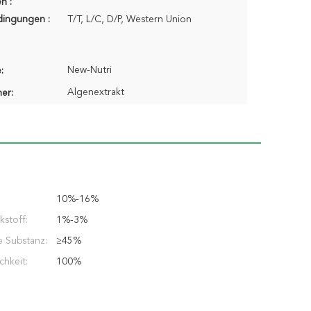
n :
dingungen :
T/T, L/C, D/P, Western Union
New-Nutri
:
Algenextrakt
er:
:
10%-16%
kstoff:
1%-3%
 Substanz:
≥45%
chkeit:
100%