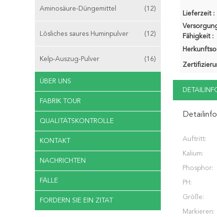
Aminosäure-Düngemittel
(12)
Lieferzeit :
Versorgung
Lösliches saures Huminpulver
(12)
Fähigkeit :
Herkunftsor
Kelp-Auszug-Pulver
(16)
Zertifizier
ÜBER UNS
DETAILIN
FABRIK TOUR
Detailinf
QUALITÄTSKONTROLLE
Auftritt:
KONTAKT
Kalium:
NACHRICHTEN
Phosphor:
FÄLLE
PH:
Größe:
FORDERN SIE EIN ZITAT
Markieren: