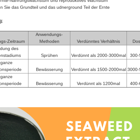
rnte-Nahrungswachstum und reproduktives Wachstum
n Sie das Grundteil und das udnerground Teil der Ernte
g:
Anwendungs-
gs-Zeitraum
Methoden
Verdünntes Verhältnis
Dos
idung des
tenstadiums
Sprühen
Verdünnt als 2000-3000mal
300-
 ganze
ionsperiode
Bewässerung
Verdünnt als 1500-2000mal
3000-
 ganze
ionsperiode
Bewässerung
Verdünnt als 1200mal
400-