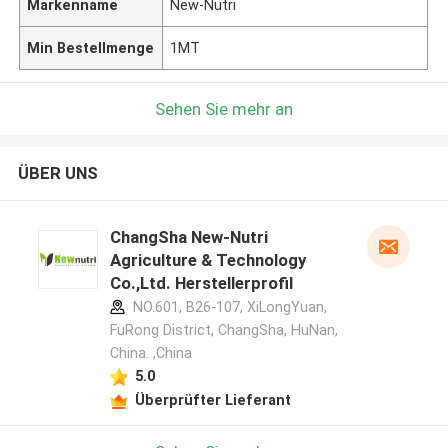
Markenname
New-Nutri
Min Bestellmenge
1MT
Sehen Sie mehr an
ÜBER UNS
ChangSha New-Nutri
Agriculture & Technology
Co.,Ltd. Herstellerprofil
NO.601, B26-107, XiLongYuan,
FuRong District, ChangSha, HuNan,
China. ,China
5.0
Überprüfter Lieferant