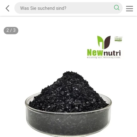
2
/
3