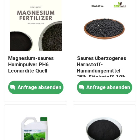
Magnesium-saures
Saures überzogenes
Huminpulver PH6
Harnstoff-
Leonardite Quell
Humindüngemittel
25% Stickstoff-10%
Anfrage absenden
Anfrage absenden
Nach Hause
Über uns
Kontakte