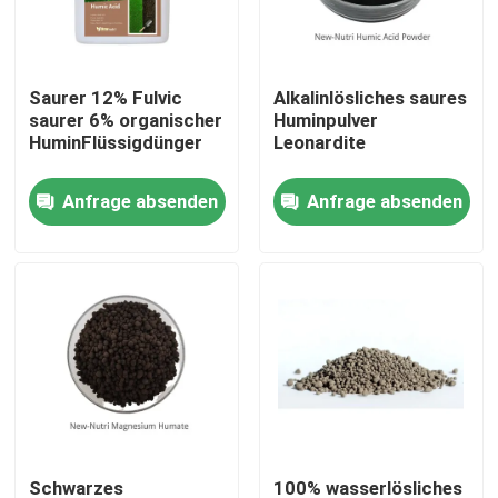
Produkte
Saurer 12% Fulvic
Alkalinlösliches saures
saurer 6% organischer
Huminpulver
Saures organisches Humindüngemittel
HuminFlüssigdünger
Leonardite
Anfrage absenden
Anfrage absenden
Aminosäure-organisches Düngemittel
Stickstoff-organisches Düngemittel
Kalium-Humate-Düngemittel
Meerespflanzen-Auszug-Pulver-Düngemittel
Saures Pulver Fulvic
Schwarzes
100% wasserlösliches