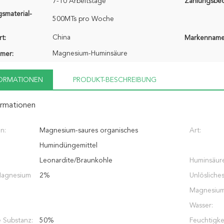
7-10 Arbeitstage
Zahlungsbe
smaterial-
500MTs pro Woche
China
t:
Markenname
Magnesium-Huminsäure
mer:
FORMATIONEN
PRODUKT-BESCHREIBUNG
ormationen
on:
Magnesium-saures organisches
Art:
Humindüngemittel
Leonardite/Braunkohle
Huminsäur
Magnesium
2%
Unlösliche
Magnesium
Wasser:
 Substanz:
50%
Feuchtigkei