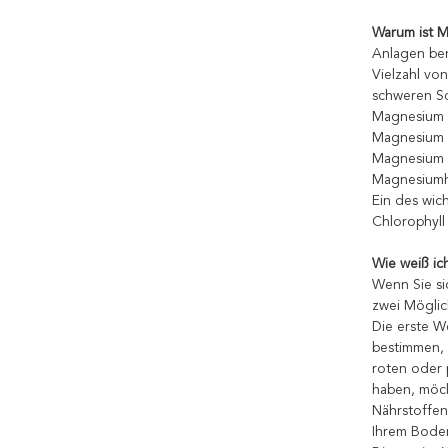
Warum ist M
Anlagen ben
Vielzahl vo
schweren S
Magnesium w
Magnesium f
Magnesium 
Magnesiumhi
Ein des wic
Chlorophyll
Wie weiß i
Wenn Sie s
zwei Möglic
Die erste We
bestimmen, 
roten oder 
haben, möch
Nährstoffen
Ihrem Bode