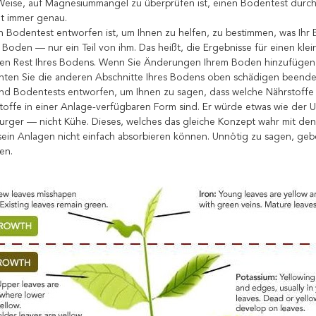
Weise, auf Magnesiummangel zu überprüfen ist, einen Bodentest durc
ht immer genau.
 Bodentest entworfen ist, um Ihnen zu helfen, zu bestimmen, was Ihr 
 Boden — nur ein Teil von ihm. Das heißt, die Ergebnisse für einen kle
en Rest Ihres Bodens. Wenn Sie Änderungen Ihrem Boden hinzufügen, 
nnten Sie die anderen Abschnitte Ihres Bodens oben schädigen beende
ind Bodentests entworfen, um Ihnen zu sagen, dass welche Nährstoffe i
stoffe in einer Anlage-verfügbaren Form sind. Er würde etwas wie der
rger — nicht Kühe. Dieses, welches das gleiche Konzept wahr mit den 
sein Anlagen nicht einfach absorbieren können. Unnötig zu sagen, geb
en.