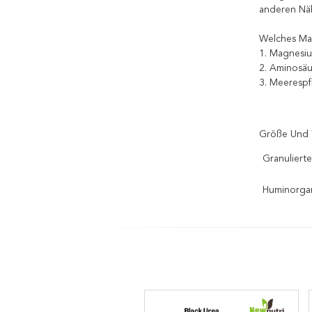
anderen Näh
Welches Ma
1. Magnesi
2. Aminosäu
3. Meerespf
Größe Und 
Granuliert
Huminorgan