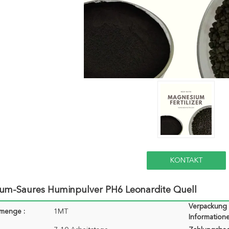
KONTAKT
um-Saures Huminpulver PH6 Leonardite Quell
Verpackung
lmenge :
1MT
Informatione