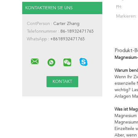
PH:
KONTAKTIEREN SIE UNS
Markieren:
ContPerson :
Carter Zhang
Telefonnummer :
86-18932471765
WhatsApp :
+8618932471765
Produkt-B
Magnesium-
Warum benö
Wenn Ihr Zie
essenzielle
wichtig? La
Anlagen Ma
Was ist Ma
Magnesium i
Magnesiumni
Einzelteile
Aber, wenn