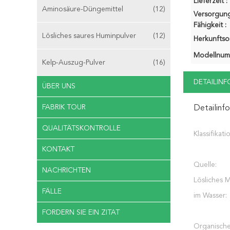
Lieferzeit :
Aminosäure-Düngemittel
(12)
Versorgung
Fähigkeit :
Lösliches saures Huminpulver
(12)
Herkunftsor
Modellnum
Kelp-Auszug-Pulver
(16)
DETAILIN
ÜBER UNS
FABRIK TOUR
Detailinf
QUALITÄTSKONTROLLE
Klassifikati
KONTAKT
Quelle:
NACHRICHTEN
Lösliches 
FÄLLE
im Wasser:
FORDERN SIE EIN ZITAT
Organische