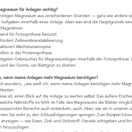
agnesium für Anlagen wichtig?
ötigen Magnesium aus verschiedenen Gründen — ganz wie andere wese
n Aufgaben innerhalb einer Anlage. Aber was sind die Hauptgründe ein
chlagmänner:
ird für Fotosynthese benutzt
ördert Zellmembranstabilisierung
aktiviert Wachstumsenzyme
lfen in der Proteinsynthese
htigsten Gebrauches für Magnesiumlügen innerhalb der Fotosynthese. Di
 und der Sonne, um Blattgrün zu drehen.
ch, wenn meine Anlagen mehr Magnesium benötigen?
ich wundern, „wie weiß ich, wenn meine Anlagen benötigen mehr Mag
hkeiten.
ise ist, einen Blick auf die Anlage zu werfen selbst. Das äußere Ersch
welche Nährstoffe es fehlt. Im Falle des Magnesiums die Blätter mögli
purpurroten Bereiche auch entwickeln, auch. Aber, wie wir in unseren 
ten Sie nicht zu den Schlussfolgerungen springen. Zum Beispiel könne
 anzeigen — wie Eisen, Zink und Stickstoff. Gerade achtgeben und I
n hinzuzufügen.