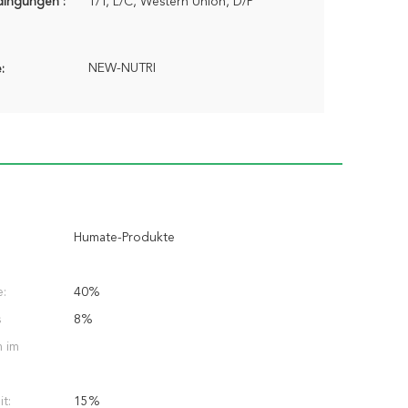
dingungen :
T/T, L/C, Western Union, D/P
NEW-NUTRI
:
Humate-Produkte
e:
40%
s
8%
 im
t:
15%