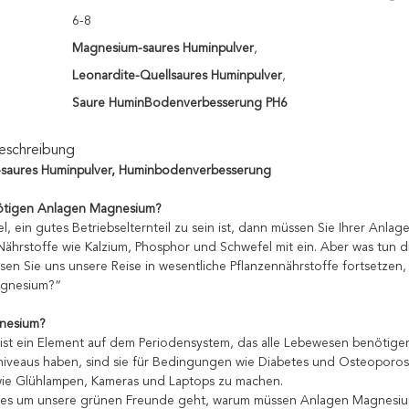
6-8
Magnesium-saures Huminpulver
,
Leonardite-Quellsaures Huminpulver
,
Saure HuminBodenverbesserung PH6
eschreibung
saures Huminpulver, Huminbodenverbesserung
tigen Anlagen Magnesium?
l, ein gutes Betriebselternteil zu sein ist, dann müssen Sie Ihrer Anlag
 Nährstoffe wie Kalzium, Phosphor und Schwefel mit ein. Aber was tun d
ssen Sie uns unsere Reise in wesentliche Pflanzennährstoffe fortsetze
gnesium?“
gnesium?
st ein Element auf dem Periodensystem, das alle Lebewesen benötig
veaus haben, sind sie für Bedingungen wie Diabetes und Osteoporose 
 wie Glühlampen, Kameras und Laptops zu machen.
 es um unsere grünen Freunde geht, warum müssen Anlagen Magnesiu