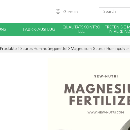
German
QUALITÄTSKONTRO
TRETEN SIE 
UNS
FABRIK-AUSFLUG
LLE
IN VERBIN
Produkte
Saures Humindüngemittel
Magnesium-Saures Huminpulver 