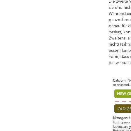
Die zweite 
sie sind nic
Während ein
ganze Ihren
genau für d
basiert, ko
Zweitens, s
nicht) Nähr
essen Hambu
Form, dass 
die wir such