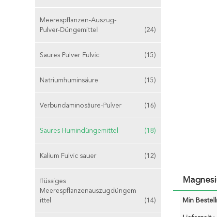
Meerespflanzen-Auszug-
Pulver-Düngemittel
(24)
Saures Pulver Fulvic
(15)
Natriumhuminsäure
(15)
Verbundaminosäure-Pulver
(16)
Saures Humindüngemittel
(18)
Kalium Fulvic sauer
(12)
Magnesi
flüssiges
Meerespflanzenauszugdüngem
ittel
(14)
Min Bestel