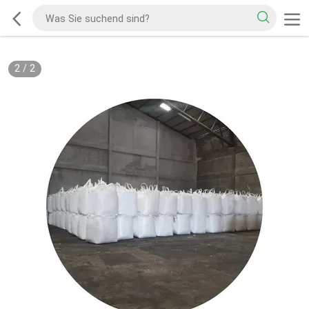
2
/
2