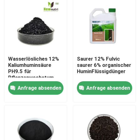
Produkte
Saures organisches Humindüngemittel
Aminosäure-organisches Düngemittel
Wasserlösliches 12%
Saurer 12% Fulvic
Kaliumhuminsäure
saurer 6% organischer
PH9.5 für
HuminFlüssigdünger
Stickstoff-organisches Düngemittel
Pflanzenwachstum
Anfrage absenden
Anfrage absenden
Kalium-Humate-Düngemittel
Meerespflanzen-Auszug-Pulver-Düngemittel
Saures Pulver Fulvic