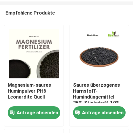
Empfohlene Produkte
Magnesium-saures
Saures überzogenes
Huminpulver PH6
Harnstoff-
Nach Hause
Leonardite Quell
Humindüngemittel
25% Stickstoff-10%
Anfrage absenden
Anfrage absenden
Über uns
Kontakte