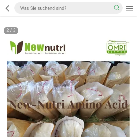
2
/
3