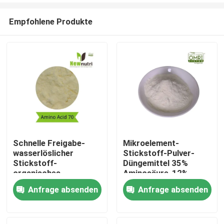
Empfohlene Produkte
Schnelle Freigabe-
Mikroelement-
wasserlöslicher
Stickstoff-Pulver-
Haus
Stickstoff-
Düngemittel 35%
organisches
Aminosäure-12%
Düngemittel
Anfrage absenden
Anfrage absenden
Produkte
Über uns