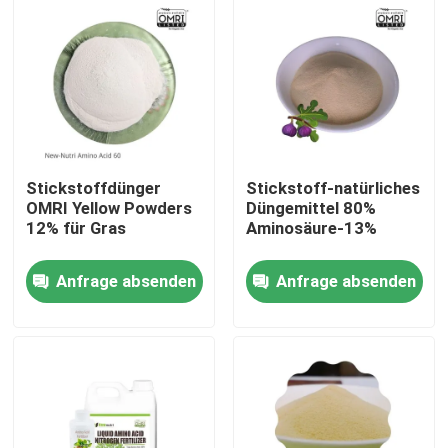
Fabrik-Ausflug
Qualitätskontrolle
Treten Sie mit uns in Verbindung
Stickstoffdünger
Stickstoff-natürliches
OMRI Yellow Powders
Düngemittel 80%
12% für Gras
Aminosäure-13%
Fordern Sie ein Zitat
Anfrage absenden
Anfrage absenden
Saures organisches Humindüngemittel
Aminosäure-organisches Düngemittel
Stickstoff-organisches Düngemittel