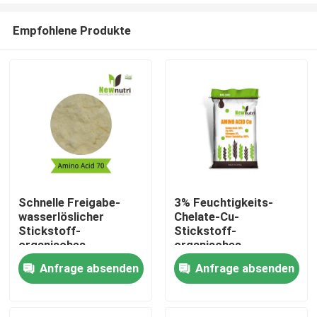
Empfohlene Produkte
Schnelle Freigabe-
3% Feuchtigkeits-
wasserlöslicher
Chelate-Cu-
Nach Hause
Stickstoff-
Stickstoff-
organisches
organisches
Düngemittel
Düngemittel
Anfrage absenden
Anfrage absenden
Über uns
Kontakte