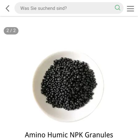
2
/
2