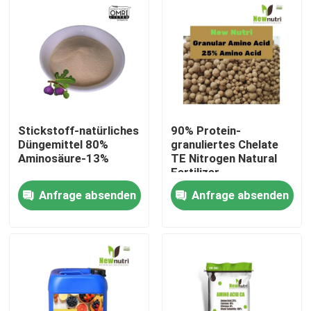
Produkte
Saures organisches Humindüngemittel
Aminosäure-organisches Düngemittel
Stickstoff-natürliches
90% Protein-
Düngemittel 80%
granuliertes Chelate
Aminosäure-13%
TE Nitrogen Natural
Stickstoff-organisches Düngemittel
Fertilizer
Anfrage absenden
Anfrage absenden
Kalium-Humate-Düngemittel
Meerespflanzen-Auszug-Pulver-Düngemittel
Saures Pulver Fulvic