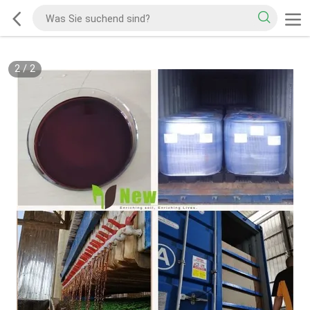
2
/
2