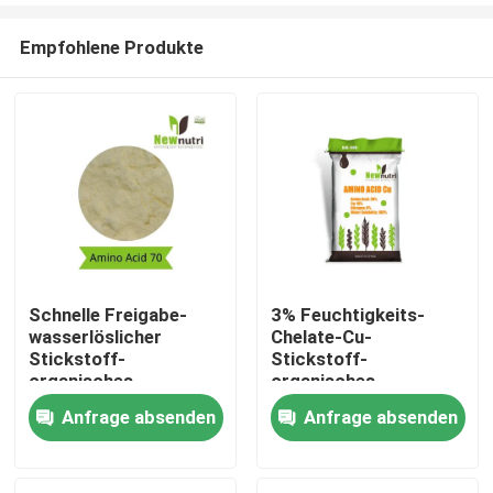
Empfohlene Produkte
Schnelle Freigabe-
3% Feuchtigkeits-
wasserlöslicher
Chelate-Cu-
Nach Hause
Stickstoff-
Stickstoff-
organisches
organisches
Düngemittel
Düngemittel
Anfrage absenden
Anfrage absenden
Über uns
Kontakte