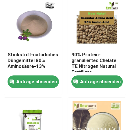
Produkte
Saures organisches Humindüngemittel
Aminosäure-organisches Düngemittel
Stickstoff-natürliches
90% Protein-
Düngemittel 80%
granuliertes Chelate
Aminosäure-13%
TE Nitrogen Natural
Stickstoff-organisches Düngemittel
Fertilizer
Anfrage absenden
Anfrage absenden
Kalium-Humate-Düngemittel
Meerespflanzen-Auszug-Pulver-Düngemittel
Saures Pulver Fulvic