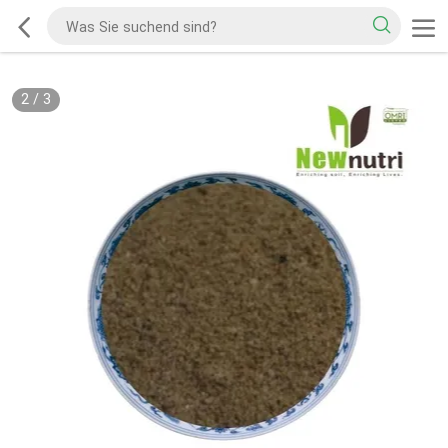
2
/
3