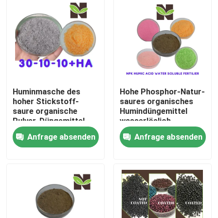
Produkte
Saures organisches Humindüngemittel
Aminosäure-organisches Düngemittel
Huminmasche des
Hohe Phosphor-Natur-
hoher Stickstoff-
saures organisches
saure organische
Humindüngemittel
Stickstoff-organisches Düngemittel
Pulver-Düngemittel-
wasserlöslich
40-80
Anfrage absenden
Anfrage absenden
Kalium-Humate-Düngemittel
Meerespflanzen-Auszug-Pulver-Düngemittel
Saures Pulver Fulvic