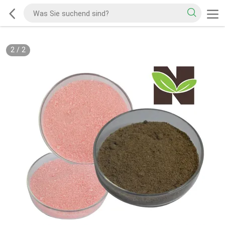
2
/
2