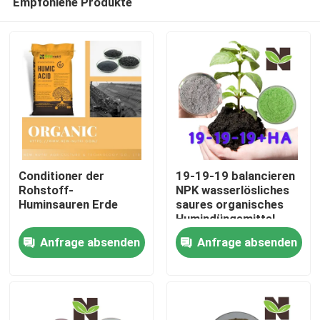
Empfohlene Produkte
Conditioner der
19-19-19 balancieren
Rohstoff-
NPK wasserlösliches
Huminsauren Erde
saures organisches
Humindüngemittel
Nach Hause
Anfrage absenden
Anfrage absenden
Über uns
Kontakte