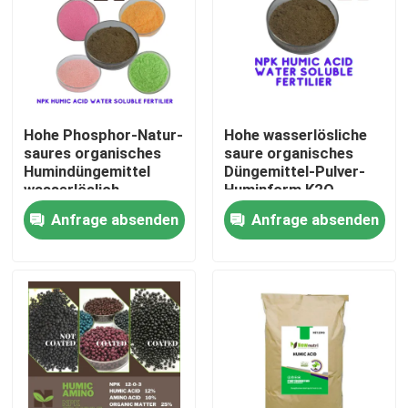
Produkte
Saures organisches Humindüngemittel
Hohe Phosphor-Natur-
Hohe wasserlösliche
saures organisches
saure organisches
Aminosäure-organisches Düngemittel
Humindüngemittel
Düngemittel-Pulver-
wasserlöslich
Huminform K2O
Anfrage absenden
Anfrage absenden
Stickstoff-organisches Düngemittel
Kalium-Humate-Düngemittel
Meerespflanzen-Auszug-Pulver-Düngemittel
Saures Pulver Fulvic