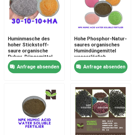
Produkte
Saures organisches Humindüngemittel
Huminmasche des
Hohe Phosphor-Natur-
hoher Stickstoff-
saures organisches
saure organische
Humindüngemittel
Aminosäure-organisches Düngemittel
Pulver-Düngemittel-
wasserlöslich
40-80
Anfrage absenden
Anfrage absenden
Stickstoff-organisches Düngemittel
Kalium-Humate-Düngemittel
Meerespflanzen-Auszug-Pulver-Düngemittel
Saures Pulver Fulvic