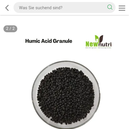
2
/
2