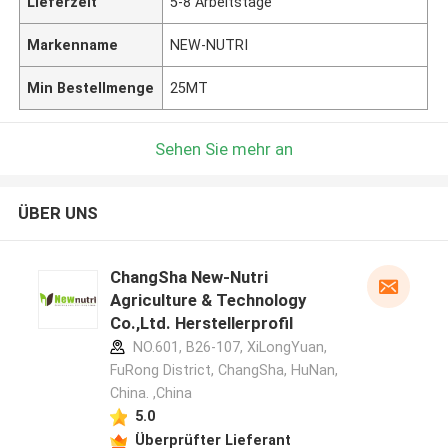
Lieferzeit
5-8 Arbeitstage
Markenname
NEW-NUTRI
Min Bestellmenge
25MT
Sehen Sie mehr an
ÜBER UNS
ChangSha New-Nutri
Agriculture & Technology
Co.,Ltd. Herstellerprofil
NO.601, B26-107, XiLongYuan,
FuRong District, ChangSha, HuNan,
China. ,China
5.0
Überprüfter Lieferant