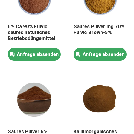
Produkte
6% Ca 90% Fulvic
Saures Pulver mg 70%
saures natürliches
Fulvic Brown-5%
Saures organisches Humindüngemittel
Betriebsdüngemittel
Anfrage absenden
Anfrage absenden
Aminosäure-organisches Düngemittel
Stickstoff-organisches Düngemittel
Kalium-Humate-Düngemittel
Meerespflanzen-Auszug-Pulver-Düngemittel
Saures Pulver Fulvic
Saures Pulver 6%
Kaliumorganisches