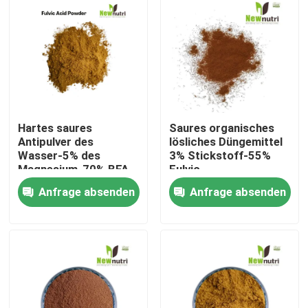
Hartes saures
Saures organisches
Antipulver des
lösliches Düngemittel
Wasser-5% des
3% Stickstoff-55%
Magnesium-70% BFA
Fulvic
Fulvic
Anfrage absenden
Anfrage absenden
Nach Hause
Über uns
Kontakte