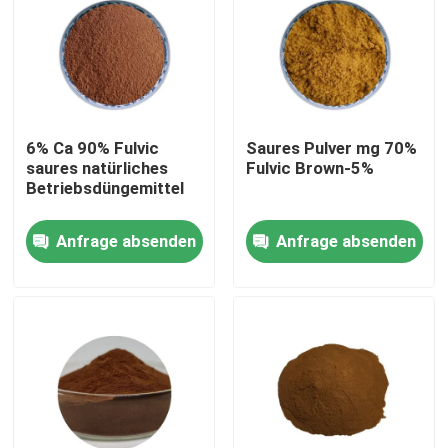
Produkte
Saures organisches Humindüngemittel
6% Ca 90% Fulvic
Saures Pulver mg 70%
saures natürliches
Fulvic Brown-5%
Aminosäure-organisches Düngemittel
Betriebsdüngemittel
Anfrage absenden
Anfrage absenden
Stickstoff-organisches Düngemittel
Kalium-Humate-Düngemittel
Meerespflanzen-Auszug-Pulver-Düngemittel
Saures Pulver Fulvic