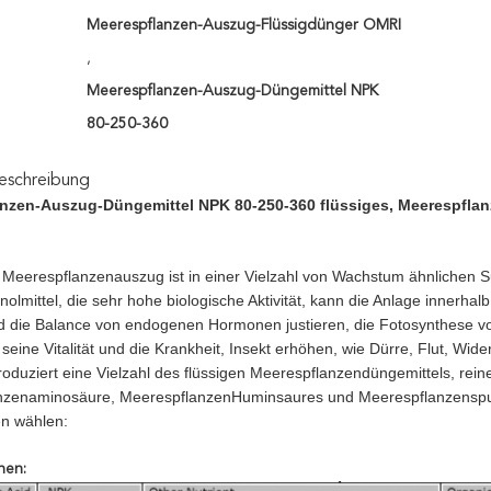
Meerespflanzen-Auszug-Flüssigdünger OMRI
,
Meerespflanzen-Auszug-Düngemittel NPK
80-250-360
eschreibung
nzen-Auszug-Düngemittel NPK 80-250-360 flüssiges, Meerespfla
 Meerespflanzenauszug ist in einer Vielzahl von Wachstum ähnlichen Sub
olmittel, die sehr hohe biologische Aktivität, kann die Anlage innerha
 die Balance von endogenen Hormonen justieren, die Fotosynthese vo
 seine Vitalität und die Krankheit, Insekt erhöhen, wie Dürre, Flut, Wi
roduziert eine Vielzahl des flüssigen Meerespflanzendüngemittels, re
nzenaminosäure, MeerespflanzenHuminsaures und Meerespflanzenspu
en wählen:
nen: