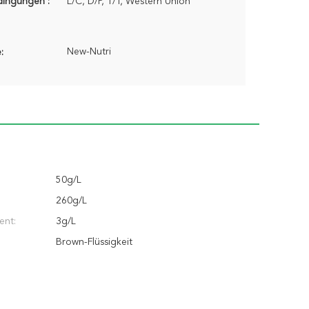
dingungen :
L/C, D/P, T/T, Western Union
New-Nutri
:
50g/L
260g/L
ent:
3g/L
Brown-Flüssigkeit