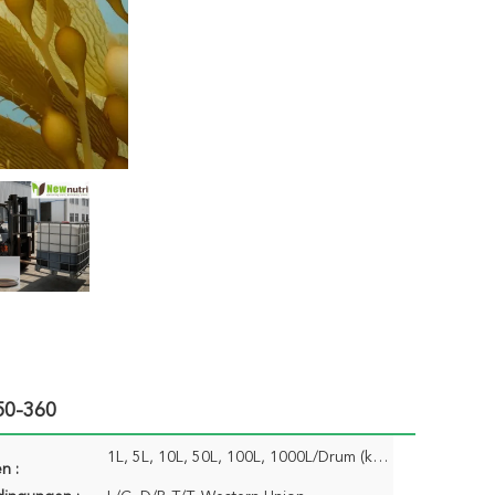
50-360
1L, 5L, 10L, 50L, 100L, 1000L/Drum (kundenspezifisches Verpacken annehmbar)
n :