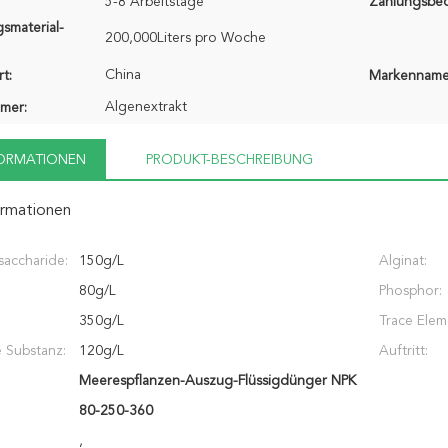
5-8 Arbeitstage
Zahlungsbe
smaterial-
200,000Liters pro Woche
China
t:
Markenname
Algenextrakt
mer:
FORMATIONEN
PRODUKT-BESCHREIBUNG
ormationen
saccharide:
150g/L
Alginat:
80g/L
Phosphor:
350g/L
Trace Elem
 Substanz:
120g/L
Auftritt:
Meerespflanzen-Auszug-Flüssigdünger NPK
80-250-360
,