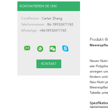
KONTAKTIEREN SIE UNS
ContPerson :
Carter Zhang
Telefonnummer :
86-18932471765
WhatsApp :
+8618932471765
Produkt-B
Meerespfla
Neuer-Nutri
wie Polyphen
anregen und
fördern und
Neu-Nutri p
Meerespfla
Tabelle unt
Spezifikatio