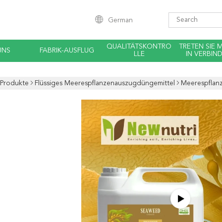
German
QUALITÄTSKONTRO
TRETEN SIE 
UNS
FABRIK-AUSFLUG
LLE
IN VERBIN
Produkte
Flüssiges Meerespflanzenauszugdüngemittel
Meerespflan