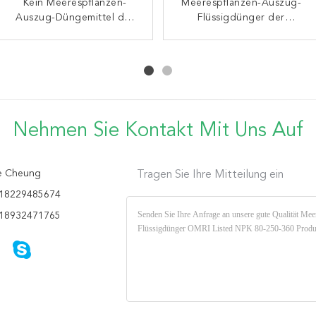
Saures Zink-Flüssigkeits-
Kein Meerespflanzen-
Meerespflanzen-Auszug-
OMRI 30g/L
Meerespflanzen-Auszug-
Auszug-Düngemittel der
Meerespflanzen-Auszug-
Flüssigdünger der
Verschmutzungs-10%
alginischdüngemittel
Düngemittel F.E. flüssiges
Verschmutzungs-freier
grünes flüssiges
grüner 40%
Nehmen Sie Kontakt Mit Uns Auf
e Cheung
Tragen Sie Ihre Mitteilung ein
18229485674
18932471765