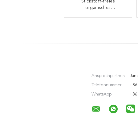
Meerespflanzen-Auszug-
Stickstoff-freies
Flüssigdünger Browns
organisches
wasserlösliches flüssiges
NPK 100-400-100
Meerespflanzen-Auszug-
Düngemittel
Ansprechpartner:
Jan
Telefonnummer:
+86
WhatsApp:
+86