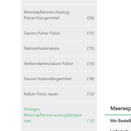
Meerespflanzen-Auszug-
Pulver-Düngemittel
(24)
Saures Pulver Fulvic
(15)
Natriumhuminsäure
(15)
Verbundaminosäure-Pulver
(16)
Saures Humindüngemittel
(18)
Kalium Fulvic sauer
(12)
Meeresp
flüssiges
Meerespflanzenauszugdüngem
ittel
(14)
Min Bestel