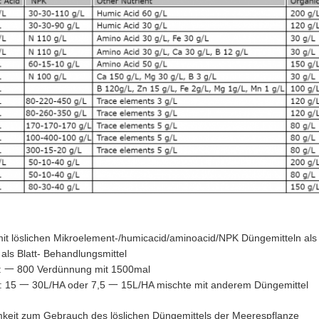
mit löslichen Mikroelement-/humicacid/aminoacid/NPK Düngemitteln als e
 als Blatt- Behandlungsmittel
y: 一 800 Verdünnung mit 1500mal
: 15 一 30L/HA oder 7,5 一 15L/HA mischte mit anderem Düngemittel
eit zum Gebrauch des löslichen Düngemittels der Meerespflanze