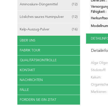
Lieferzeit :
Aminosäure-Düngemittel
(12)
Versorgung
Fähigkeit :
Lösliches saures Huminpulver
(12)
Herkunftsor
Modellnum
Kelp-Auszug-Pulver
(16)
DETAILIN
ÜBER UNS
FABRIK TOUR
Detailinf
QUALITÄTSKONTROLLE
Alga Oligo
KONTAKT
Stickstoff:
Kalium:
NACHRICHTEN
Organische
FÄLLE
Markieren:
FORDERN SIE EIN ZITAT