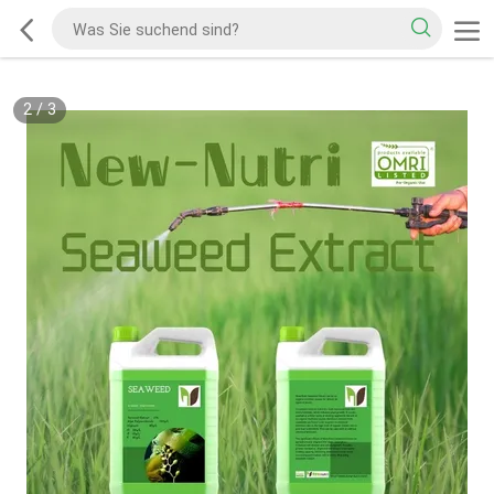
2
/
3