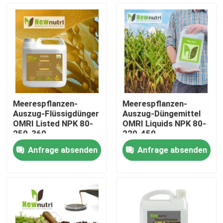
Produkte
Saures organisches Humindüngemittel
Aminosäure-organisches Düngemittel
Meerespflanzen-
Meerespflanzen-
Auszug-Flüssigdünger
Auszug-Düngemittel
Stickstoff-organisches Düngemittel
OMRI Listed NPK 80-
OMRI Liquids NPK 80-
250-360
220-450
Anfrage absenden
Anfrage absenden
Kalium-Humate-Düngemittel
Meerespflanzen-Auszug-Pulver-Düngemittel
Saures Pulver Fulvic