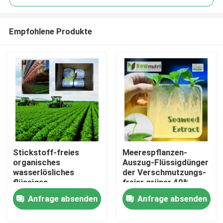
Empfohlene Produkte
Stickstoff-freies
Meerespflanzen-
Nach Hause
organisches
Auszug-Flüssigdünger
wasserlösliches
der Verschmutzungs-
flüssiges
freier grüner 40%
Über uns
Meerespflanzen-
Anfrage absenden
Anfrage absenden
Auszug-Düngemittel
Kontakte