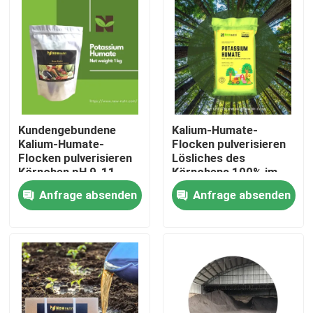
Kundengebundene
Kalium-Humate-
Kalium-Humate-
Flocken pulverisieren
Flocken pulverisieren
Lösliches des
Körnchen pH 9-11
Körnchens 100% im
Wasser
Anfrage absenden
Anfrage absenden
Haus
Produkte
Über uns