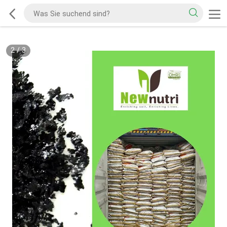
2
/
3