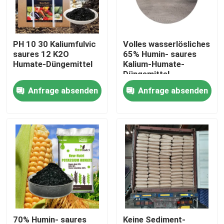
Fabrik-Ausflug
PH 10 30 Kaliumfulvic
Volles wasserlösliches
saures 12 K2O
65% Humin- saures
Qualitätskontrolle
Humate-Düngemittel
Kalium-Humate-
Düngemittel
Anfrage absenden
Anfrage absenden
Treten Sie mit uns in Verbindung
Fordern Sie ein Zitat
Saures organisches Humindüngemittel
Aminosäure-organisches Düngemittel
Stickstoff-organisches Düngemittel
70% Humin- saures
Keine Sediment-