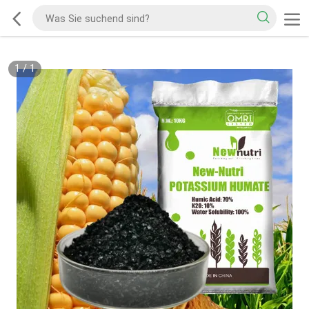
1
/
1