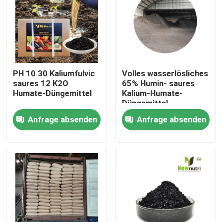
Produkte
Saures organisches Humindüngemittel
PH 10 30 Kaliumfulvic
Volles wasserlösliches
saures 12 K2O
65% Humin- saures
Aminosäure-organisches Düngemittel
Humate-Düngemittel
Kalium-Humate-
Düngemittel
Anfrage absenden
Anfrage absenden
Stickstoff-organisches Düngemittel
Kalium-Humate-Düngemittel
Meerespflanzen-Auszug-Pulver-Düngemittel
Saures Pulver Fulvic