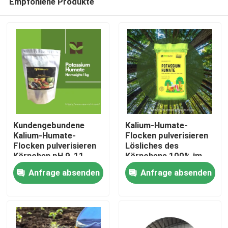
Empfohlene Produkte
Kundengebundene
Kalium-Humate-
Kalium-Humate-
Flocken pulverisieren
Flocken pulverisieren
Lösliches des
Körnchen pH 9-11
Körnchens 100% im
Nach Hause
Wasser
Anfrage absenden
Anfrage absenden
Über uns
Kontakte