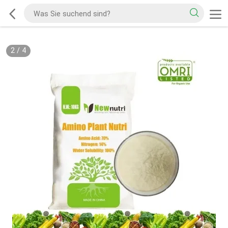
2
/
4