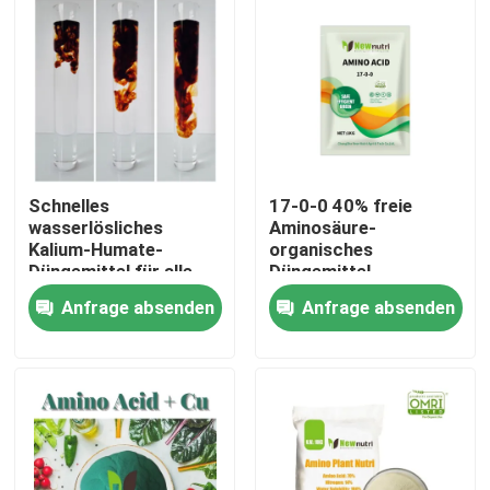
Produkte
Saures organisches Humindüngemittel
Aminosäure-organisches Düngemittel
Schnelles
17-0-0 40% freie
wasserlösliches
Aminosäure-
Kalium-Humate-
organisches
Stickstoff-organisches Düngemittel
Düngemittel für alle
Düngemittel
Ernten
Anfrage absenden
Anfrage absenden
Kalium-Humate-Düngemittel
Meerespflanzen-Auszug-Pulver-Düngemittel
Saures Pulver Fulvic