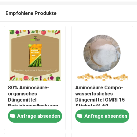
Empfohlene Produkte
80% Aminosäure-
Aminosäure Compo-
organisches
wasserlösliches
Nach Hause
Düngemittel-
Düngemittel OMRI 15
Betriebsquellnahrung
Stickstoff-60
Anfrage absenden
Anfrage absenden
Über uns
Kontakte