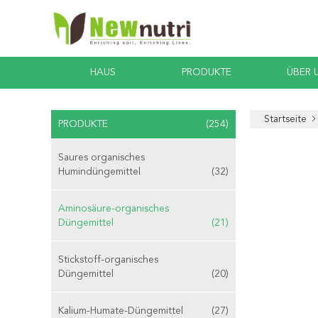
HAUS
PRODUKTE
ÜBER 
Startseite
PRODUKTE
(254)
Saures organisches
Humindüngemittel
(32)
Aminosäure-organisches
Düngemittel
(21)
Stickstoff-organisches
Düngemittel
(20)
Kalium-Humate-Düngemittel
(27)