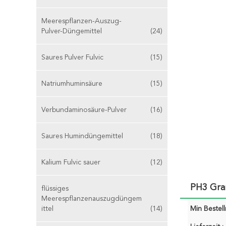
Meerespflanzen-Auszug-
Pulver-Düngemittel
(24)
Saures Pulver Fulvic
(15)
Natriumhuminsäure
(15)
Verbundaminosäure-Pulver
(16)
Saures Humindüngemittel
(18)
Kalium Fulvic sauer
(12)
PH3 Gra
flüssiges
Meerespflanzenauszugdüngem
ittel
(14)
Min Bestel