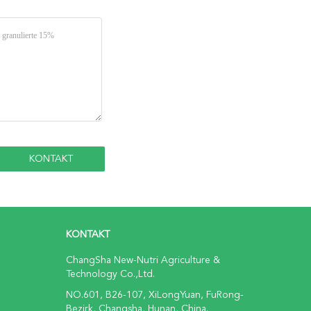
KONTAKT
ChangSha New-Nutri Agriculture &
Technology Co.,Ltd.
NO.601, B26-107, XiLongYuan, FuRong-
Bezirk, Changsha, Hunan, China.