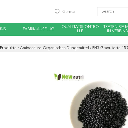
German
QUALITÄTSKONTRO
TRETEN SIE 
UNS
FABRIK-AUSFLUG
LLE
IN VERBIN
Produkte
Aminosäure-Organisches Düngemittel
PH3 Granulierte 1