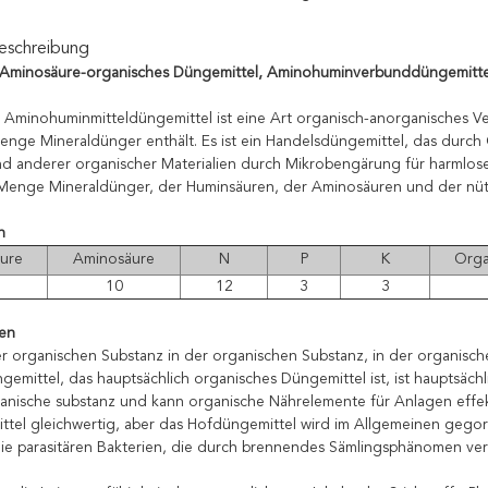
eschreibung
e Aminosäure-organisches Düngemittel, Aminohuminverbunddüngemitte
 Aminohuminmitteldüngemittel ist eine Art organisch-anorganisches 
nge Mineraldünger enthält. Es ist ein Handelsdüngemittel, das durch 
nd anderer organischer Materialien durch Mikrobengärung für harmlo
enge Mineraldünger, der Huminsäuren, der Aminosäuren und der nütz
n
ure
Aminosäure
N
P
K
Orga
10
12
3
3
ten
r organischen Substanz in der organischen Substanz, in der organisc
emittel, das hauptsächlich organisches Düngemittel ist, ist hauptsäch
anische substanz und kann organische Nährelemente für Anlagen effekti
tel gleichwertig, aber das Hofdüngemittel wird im Allgemeinen gegor
die parasitären Bakterien, die durch brennendes Sämlingsphänomen ve