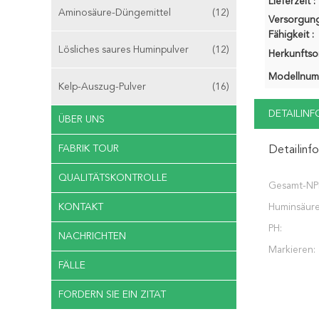
Lieferzeit :
Aminosäure-Düngemittel
(12)
Versorgung
Fähigkeit :
Lösliches saures Huminpulver
(12)
Herkunftsor
Modellnum
Kelp-Auszug-Pulver
(16)
DETAILIN
ÜBER UNS
FABRIK TOUR
Detailinf
QUALITÄTSKONTROLLE
Gesamt-NP
KONTAKT
Huminsäure
PH:
NACHRICHTEN
Markieren:
FÄLLE
FORDERN SIE EIN ZITAT