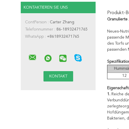
KONTAKTIEREN SIE UNS
Produkt-B
Granuliert
ContPerson :
Carter Zhang
Telefonnummer :
86-18932471765
Neues-Nutri
WhatsApp :
+8618932471765
passende Me
des Torfs u
passenden M
Spezifikatio
Huminsä
12
Eigenschaf
1.
Reiche de
Verbunddüng
zerlegteorg
Hofdüngemit
Bakterien, 