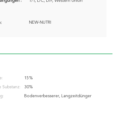
dingungen :
T/T, L/C, D/P, Western Union
NEW-NUTRI
:
e:
15%
 Substanz:
30%
g:
Bodenverbesserer, Langzeitdünger