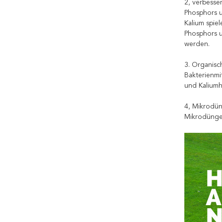
2, verbesse
Phosphors u
Kalium spie
Phosphors u
werden.
3. Organisc
Bakterienmi
und Kaliumh
4, Mikrodün
Mikrodüngem