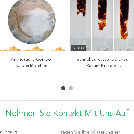
Aminosäure-organisches
Aminosäure Compo-
Schnelles wasserlösliches
2% Trace Element 100%
Düngemittel 100%
wasserlösliches
Löslich-Aminosäure-
Kalium-Humate-
Düngemittel OMRI 15
Löslich-45%
organisches Düngemittel
Düngemittel für alle
Stickstoff-60
Ernten
Nehmen Sie Kontakt Mit Uns Auf
er Zhang
Tragen Sie Ihre Mitteilung ein