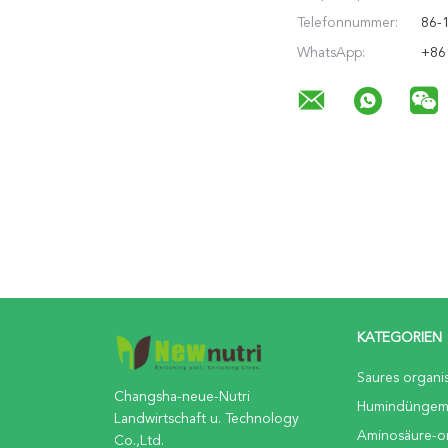
Telefonnummer:
86-
WhatsApp:
+86
KATEGORIEN
Saures organi
Changsha-neue-Nutri
Humindüngemi
Landwirtschaft u. Technology
Aminosäure-o
Co.,Ltd.