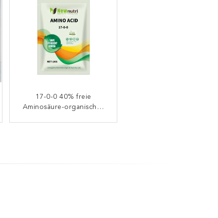
Aminosäure-Düngemittel-
17-0-0 40% freie
Aminosäure-organisches
Pulver OMRI 80%
Düngemittel