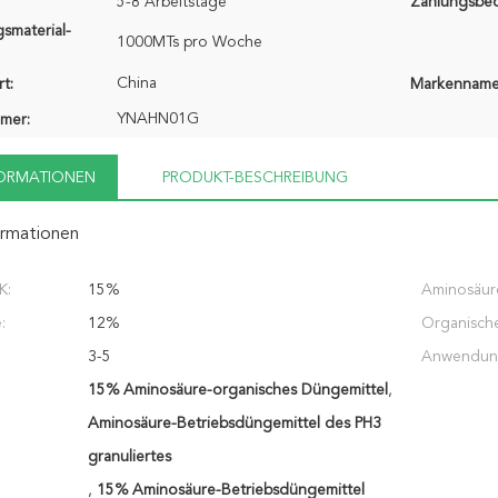
5-8 Arbeitstage
Zahlungsbe
smaterial-
1000MTs pro Woche
China
t:
Markenname
YNAHN01G
mer:
FORMATIONEN
PRODUKT-BESCHREIBUNG
ormationen
K:
15%
Aminosäur
:
12%
Organische
3-5
Anwendun
15% Aminosäure-organisches Düngemittel
,
Aminosäure-Betriebsdüngemittel des PH3
granuliertes
,
15% Aminosäure-Betriebsdüngemittel