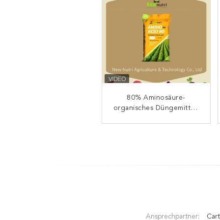
Aminosäure-organisches
80% Aminosäure-
organisches Düngemittel-
Düngemittel des 15%
Betriebsquellnahrung
Stickstoff-70%
Enzymolysis
Ansprechpartner:
Cart