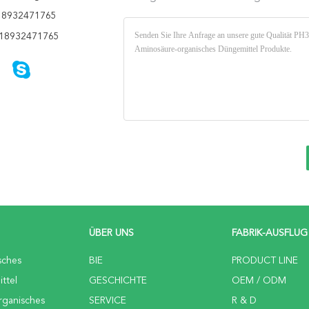
18932471765
18932471765
ÜBER UNS
FABRIK-AUSFLUG
sches
BIE
PRODUCT LINE
ttel
GESCHICHTE
OEM / ODM
rganisches
SERVICE
R & D