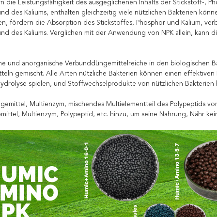
rn die Leistungsfähigkeit des ausgeglichenen Inhalts der Stickstoff-, P
nd des Kaliums, enthalten gleichzeitig viele nützlichen Bakterien könn
len, fördern die Absorption des Stickstoffes, Phosphor und Kalium, ver
nd des Kaliums. Verglichen mit der Anwendung von NPK allein, kann d
he und anorganische Verbunddüngemittelreiche in den biologischen Bak
tteln gemischt. Alle Arten nützliche Bakterien können einen effektiven
ydrolyse spielen, und Stoffwechselprodukte von nützlichen Bakterien
gemittel, Multienzym, mischendes Multielementteil des Polypeptids v
ittel, Multienzym, Polypeptid, etc. hinzu, um seine Nahrung, Nähr kein 