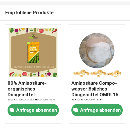
Empfohlene Produkte
80% Aminosäure-
Aminosäure Compo-
organisches
wasserlösliches
Nach Hause
Düngemittel-
Düngemittel OMRI 15
Betriebsquellnahrung
Stickstoff-60
Anfrage absenden
Anfrage absenden
Über uns
Kontakte