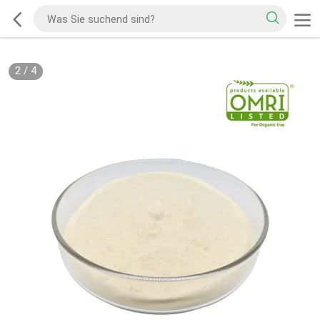
2
/
4