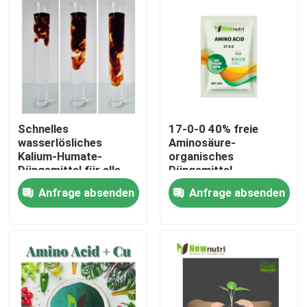
Produkte
Saures organisches Humindüngemittel
Aminosäure-organisches Düngemittel
Schnelles
17-0-0 40% freie
wasserlösliches
Aminosäure-
Kalium-Humate-
organisches
Stickstoff-organisches Düngemittel
Düngemittel für alle
Düngemittel
Ernten
Anfrage absenden
Anfrage absenden
Kalium-Humate-Düngemittel
Meerespflanzen-Auszug-Pulver-Düngemittel
Saures Pulver Fulvic